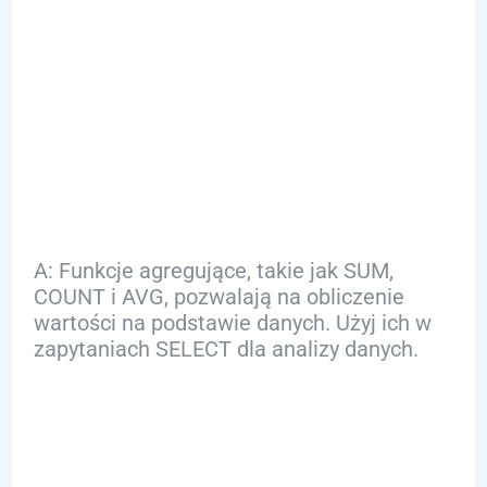
Q: Jak mogę
używać funkcji
agregujących w
SQL?
A: Funkcje agregujące, takie jak SUM,
COUNT i AVG, pozwalają na obliczenie
wartości na podstawie danych. Użyj ich w
zapytaniach SELECT dla analizy danych.
Q: Jakie
zastosowania