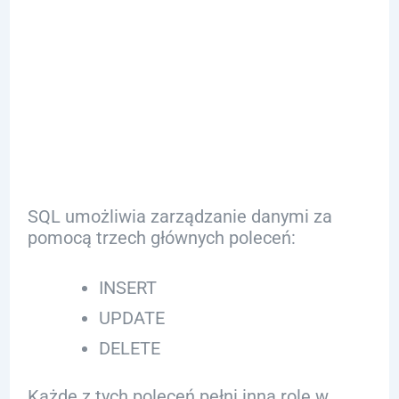
Jak Zarządzać
Danymi w
SQL?
SQL umożliwia zarządzanie danymi za
pomocą trzech głównych poleceń:
INSERT
UPDATE
DELETE
Każde z tych poleceń pełni inną rolę w