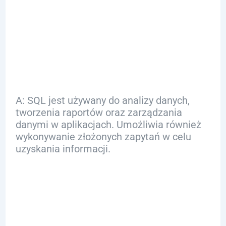
Q: Do czego służy
język SQL w
praktyce?
A: SQL jest używany do analizy danych,
tworzenia raportów oraz zarządzania
danymi w aplikacjach. Umożliwia również
wykonywanie złożonych zapytań w celu
uzyskania informacji.
Q: Jak rozpocząć
naukę SQL?