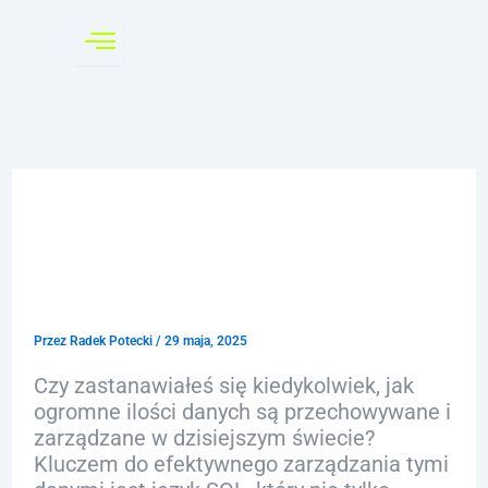
Przejdź
do
treści
SQL podstawy: Jak
skutecznie zarządzać
danymi
Przez
Radek Potecki
/
29 maja, 2025
Czy zastanawiałeś się kiedykolwiek, jak
ogromne ilości danych są przechowywane i
zarządzane w dzisiejszym świecie?
Kluczem do efektywnego zarządzania tymi