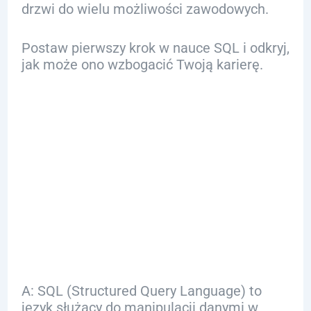
drzwi do wielu możliwości zawodowych.
Postaw pierwszy krok w nauce SQL i odkryj,
jak może ono wzbogacić Twoją karierę.
FAQ
Q: Czym jest język
SQL?
A: SQL (Structured Query Language) to
język służący do manipulacji danymi w