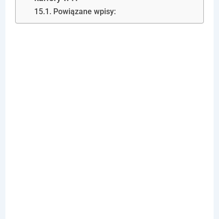
Powiązane wpisy:
Zarządzanie
danymi w SQL:
Wprowadzenie
do
podstawowyc
h pojęć