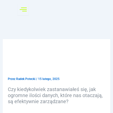
Przejdź
do
treści
Zarządzanie danymi w
SQL: Kluczowe pojęcia i
techniki
Przez
Radek Potecki
/
15 lutego, 2025
Czy kiedykolwiek zastanawiałeś się, jak
ogromne ilości danych, które nas otaczają,
są efektywnie zarządzane?