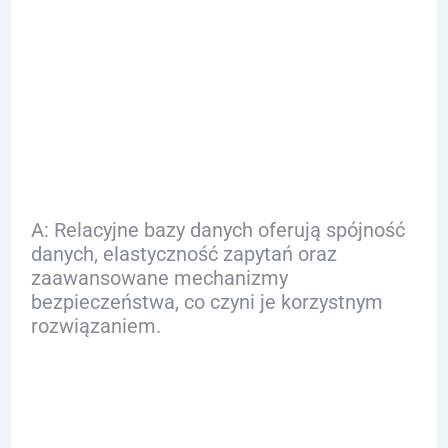
Q: Jakie są zalety
relacyjnych baz
danych?
A: Relacyjne bazy danych oferują spójność
danych, elastyczność zapytań oraz
zaawansowane mechanizmy
bezpieczeństwa, co czyni je korzystnym
rozwiązaniem.
Q: Co to są
nierelacyjne bazy