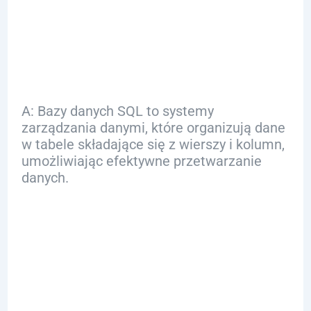
Q: Czym są bazy
danych SQL?
A: Bazy danych SQL to systemy
zarządzania danymi, które organizują dane
w tabele składające się z wierszy i kolumn,
umożliwiając efektywne przetwarzanie
danych.
Q: Jakie są
podstawowe
pojęcia w SQL?