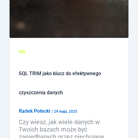
SQL
SQL TRIM jako klucz do efektywnego
czyszczenia danych
Radek Potecki
/
29 maja, 2025
Czy wiesz, jak wiele danych w
Twoich bazach może być
zaniedbanych przez niechciane