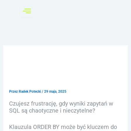
Przejdź
do
treści
SQL Order: Klucz do
Efektywnego Sortowania
Danych
Przez
Radek Potecki
/
29 maja, 2025
Czujesz frustrację, gdy wyniki zapytań w
SQL są chaotyczne i nieczytelne?
Klauzula ORDER BY może być kluczem do