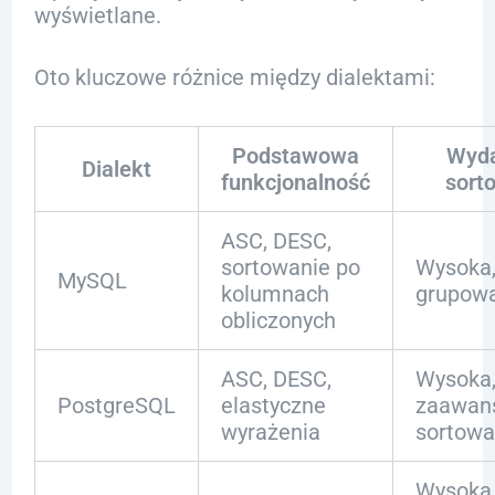
wyświetlane.
Oto kluczowe różnice między dialektami:
Podstawowa
Wyda
Dialekt
funkcjonalność
sort
ASC, DESC,
sortowanie po
Wysoka,
MySQL
kolumnach
grupow
obliczonych
ASC, DESC,
Wysoka,
PostgreSQL
elastyczne
zaawan
wyrażenia
sortow
Wysoka