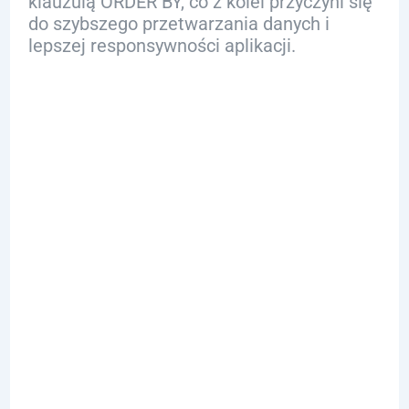
klauzulą ORDER BY, co z kolei przyczyni się
do szybszego przetwarzania danych i
lepszej responsywności aplikacji.
Porównanie
Klauzuli
ORDER BY w
Różnych
Dialektach
SQL