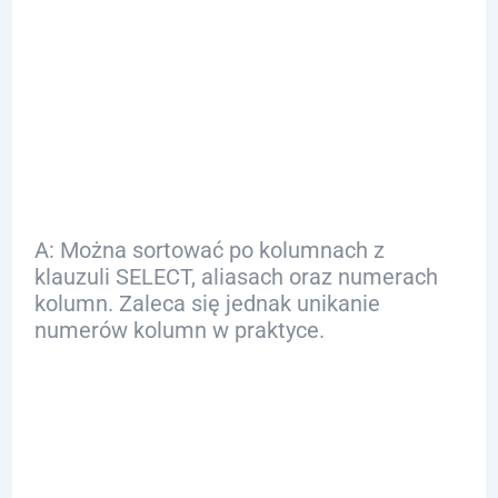
Q: Po czym
możemy sortować
w klauzuli ORDER
BY?
A: Można sortować po kolumnach z
klauzuli SELECT, aliasach oraz numerach
kolumn. Zaleca się jednak unikanie
numerów kolumn w praktyce.
Q: Jakie są
możliwości