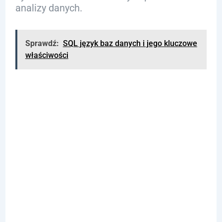
analizy danych.
Sprawdź:
SQL język baz danych i jego kluczowe
właściwości
Typowe Błędy
przy Użyciu
Klauzuli
ORDER BY