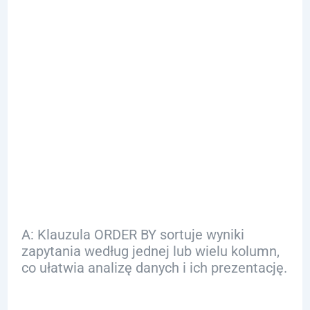
FAQ
Q: Jak działa
klauzula ORDER BY
w SQL?
A: Klauzula ORDER BY sortuje wyniki
zapytania według jednej lub wielu kolumn,
co ułatwia analizę danych i ich prezentację.