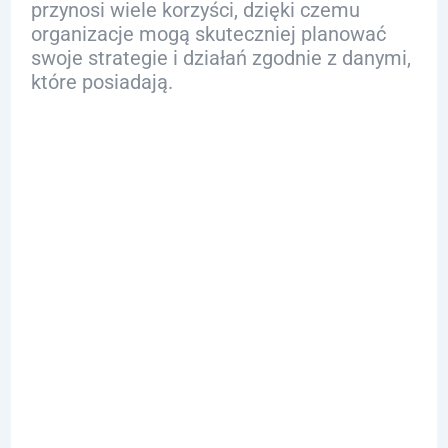
przynosi wiele korzyści, dzięki czemu
organizacje mogą skuteczniej planować
swoje strategie i działań zgodnie z danymi,
które posiadają.
Wyzwania i
Bariery w
Zastosowaniu
SQL w Analizie
Danych