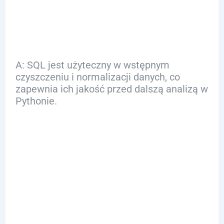
danych?
A: SQL jest użyteczny w wstępnym
czyszczeniu i normalizacji danych, co
zapewnia ich jakość przed dalszą analizą w
Pythonie.
Q: Jakie
umiejętności w
zakresie SQL i
Pythona są cenione
na rynku pracy?