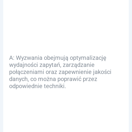
mogą wystąpić
podczas
korzystania z SQL?
A: Wyzwania obejmują optymalizację
wydajności zapytań, zarządzanie
połączeniami oraz zapewnienie jakości
danych, co można poprawić przez
odpowiednie techniki.
Q: W jaki sposób
SQL może pomóc w
przygotowaniu