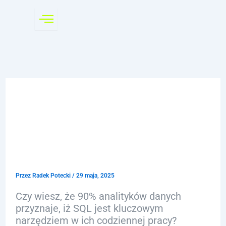
Przejdź
do
treści
Zastosowanie SQL w
analizie danych:
Kluczowe Funkcje i
Wartość
Przez
Radek Potecki
/
29 maja, 2025
Czy wiesz, że 90% analityków danych
przyznaje, iż SQL jest kluczowym
narzędziem w ich codziennej pracy?