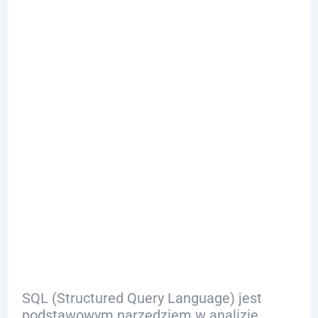
SQL w Analizie
Danych:
Istotność i
Podstawowe
Funkcjonalnoś
ci
SQL (Structured Query Language) jest
podstawowym narzędziem w analizie