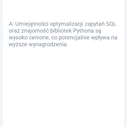
A: Umiejętności optymalizacji zapytań SQL
oraz znajomość bibliotek Pythona są
wysoko cenione, co potencjalnie wpływa na
wyższe wynagrodzenia.
Q: Jakie są
najlepsze praktyki
w łączeniu SQL i
Pythona w
projektach
analitycznych?