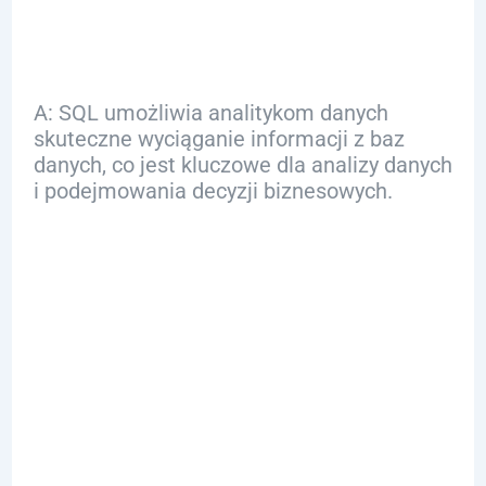
analityka danych?
A: SQL umożliwia analitykom danych
skuteczne wyciąganie informacji z baz
danych, co jest kluczowe dla analizy danych
i podejmowania decyzji biznesowych.
Q: Jakie są
podstawowe
zapytania SQL,
które powinien
znać analityk?