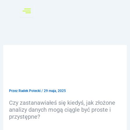
Przejdź
do
treści
Tworzenie podzapytań:
Klucz do złożonej analizy
danych
Przez
Radek Potecki
/
29 maja, 2025
Czy zastanawiałeś się kiedyś, jak złożone
analizy danych mogą ciągle być proste i
przystępne?