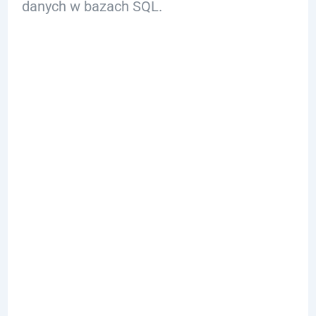
danych w bazach SQL.
Składnia
Tworzenia
Podzapytań:
Jak Zbudować
Prawidłowe
Zapytanie