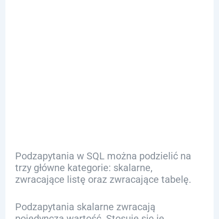
Rodzaje
Podzapytań:
Klasyfikacja i
Przykłady
Podzapytania w SQL można podzielić na
trzy główne kategorie: skalarne,
zwracające listę oraz zwracające tabelę.
Podzapytania skalarne zwracają
pojedynczą wartość. Stosuje się je