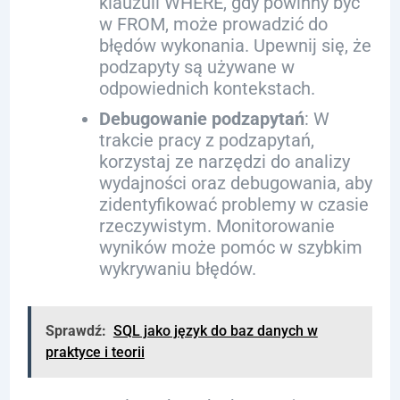
klauzuli WHERE, gdy powinny być
w FROM, może prowadzić do
błędów wykonania. Upewnij się, że
podzapyty są używane w
odpowiednich kontekstach.
Debugowanie podzapytań
: W
trakcie pracy z podzapytań,
korzystaj ze narzędzi do analizy
wydajności oraz debugowania, aby
zidentyfikować problemy w czasie
rzeczywistym. Monitorowanie
wyników może pomóc w szybkim
wykrywaniu błędów.
Sprawdź:
SQL jako język do baz danych w
praktyce i teorii