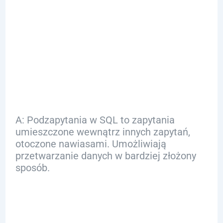
Q: Czym są
podzapytania w
SQL?
A: Podzapytania w SQL to zapytania
umieszczone wewnątrz innych zapytań,
otoczone nawiasami. Umożliwiają
przetwarzanie danych w bardziej złożony
sposób.
Q: Jakie są rodzaje
podzapytań?