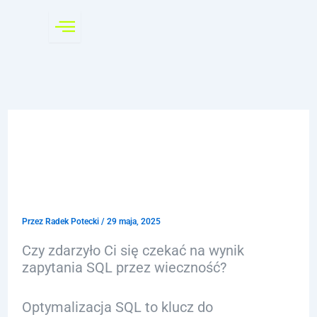
Przejdź
do
treści
Techniki optymalizacji
SQL dla lepszej
wydajności zapytań
Przez
Radek Potecki
/
29 maja, 2025
Czy zdarzyło Ci się czekać na wynik
zapytania SQL przez wieczność?
Optymalizacja SQL to klucz do