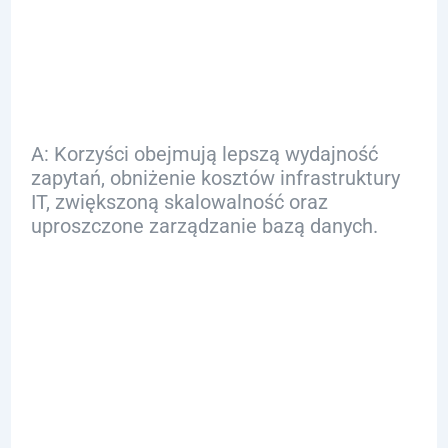
optymalizacji bazy
danych SQL?
A: Korzyści obejmują lepszą wydajność
zapytań, obniżenie kosztów infrastruktury
IT, zwiększoną skalowalność oraz
uproszczone zarządzanie bazą danych.
Q: Co to jest analiza
przedoptymalizacyj
na?