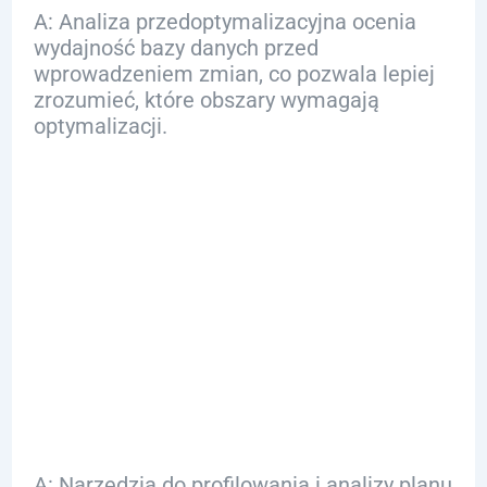
A: Analiza przedoptymalizacyjna ocenia
wydajność bazy danych przed
wprowadzeniem zmian, co pozwala lepiej
zrozumieć, które obszary wymagają
optymalizacji.
Q: Jakie narzędzia
mogą pomóc w
monitorowaniu
wydajności zapytań
SQL?
A: Narzędzia do profilowania i analizy planu