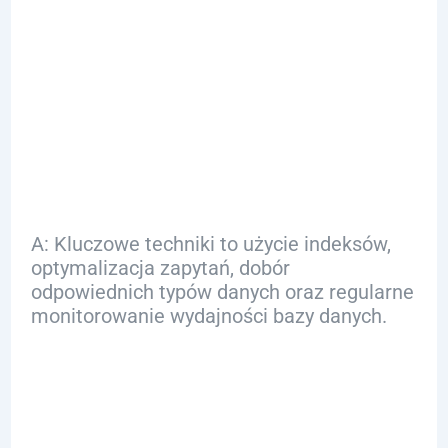
Q: Jakie są
kluczowe techniki
optymalizacji
zapytań SQL?
A: Kluczowe techniki to użycie indeksów,
optymalizacja zapytań, dobór
odpowiednich typów danych oraz regularne
monitorowanie wydajności bazy danych.
Q: Jakie korzyści
płyną z