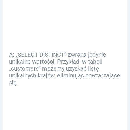
Q: Jak działa
„SELECT DISTINCT”
w praktyce?
A: „SELECT DISTINCT” zwraca jedynie
unikalne wartości. Przykład: w tabeli
„customers” możemy uzyskać listę
unikalnych krajów, eliminując powtarzające
się.
Q: Czy są jakieś
problemy związane
z wydajnością przy