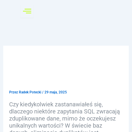
Przejdź
do
treści
Distinct SQL: Odkryj
Unikalne Wartości w
Danych
Przez
Radek Potecki
/
29 maja, 2025
Czy kiedykolwiek zastanawiałeś się,
dlaczego niektóre zapytania SQL zwracają
zduplikowane dane, mimo że oczekujesz
unikalnych wartości? W świecie baz