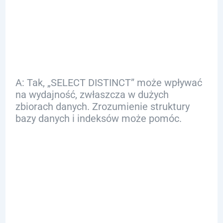
używaniu „SELECT
DISTINCT”?
A: Tak, „SELECT DISTINCT” może wpływać
na wydajność, zwłaszcza w dużych
zbiorach danych. Zrozumienie struktury
bazy danych i indeksów może pomóc.
Q: Jakie są
najlepsze praktyki
przy używaniu
„SELECT