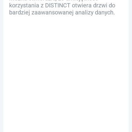
korzystania z DISTINCT otwiera drzwi do
bardziej zaawansowanej analizy danych.
FAQ
Q: Co to jest
polecenie SQL
„SELECT
DISTINCT”?