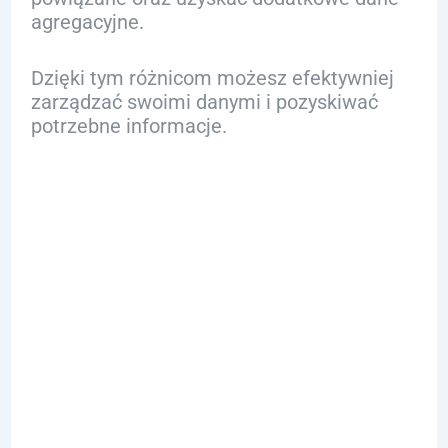
agregacyjne.
Dzięki tym różnicom możesz efektywniej
zarządzać swoimi danymi i pozyskiwać
potrzebne informacje.
Problemy z
wydajnością
przy użyciu
DISTINCT w
SQL