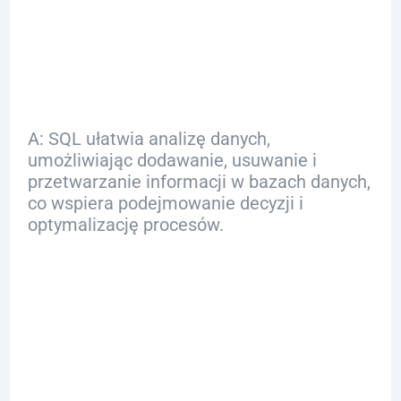
analizę danych w
biznesie?
A: SQL ułatwia analizę danych,
umożliwiając dodawanie, usuwanie i
przetwarzanie informacji w bazach danych,
co wspiera podejmowanie decyzji i
optymalizację procesów.
Q: Jakie są główne
zastosowania SQL
w różnych