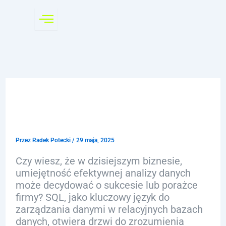
Przejdź
do
treści
SQL w biznesie umożliwia
skuteczną analizę danych
Przez
Radek Potecki
/
29 maja, 2025
Czy wiesz, że w dzisiejszym biznesie,
umiejętność efektywnej analizy danych
może decydować o sukcesie lub porażce
firmy? SQL, jako kluczowy język do
zarządzania danymi w relacyjnych bazach
danych, otwiera drzwi do zrozumienia