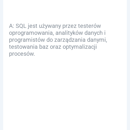
zawodach?
A: SQL jest używany przez testerów
oprogramowania, analityków danych i
programistów do zarządzania danymi,
testowania baz oraz optymalizacji
procesów.
Q: Dlaczego
znajomość SQL jest
ważna w
kontekście kariery?