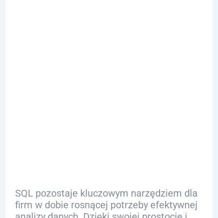
Przyszłość SQL
w Biznesie i
Wyzwania w
Zarządzaniu
Danymi
SQL pozostaje kluczowym narzędziem dla
firm w dobie rosnącej potrzeby efektywnej
analizy danych. Dzięki swojej prostocie i