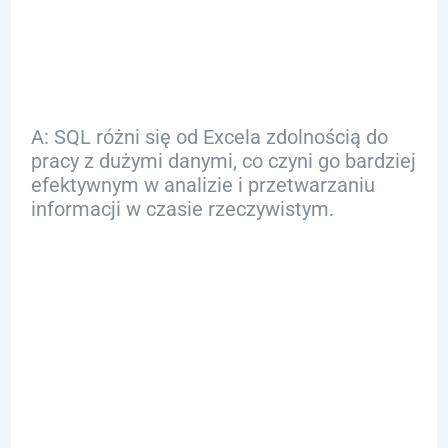
innymi narzędziami
analitycznymi?
A: SQL różni się od Excela zdolnością do
pracy z dużymi danymi, co czyni go bardziej
efektywnym w analizie i przetwarzaniu
informacji w czasie rzeczywistym.
Q: Jak znaleźć
odpowiednie
materiały do nauki
SQL?