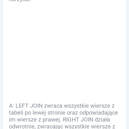
FAQ
Q: Czym różni się
LEFT JOIN od RIGHT
JOIN w SQL?
A: LEFT JOIN zwraca wszystkie wiersze z
tabeli po lewej stronie oraz odpowiadające
im wiersze z prawej. RIGHT JOIN działa
odwrotnie, zwracając wszystkie wiersze z