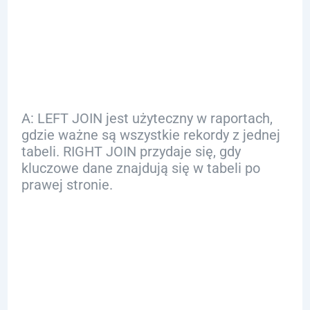
zastosowania LEFT
JOIN i RIGHT JOIN?
A: LEFT JOIN jest użyteczny w raportach,
gdzie ważne są wszystkie rekordy z jednej
tabeli. RIGHT JOIN przydaje się, gdy
kluczowe dane znajdują się w tabeli po
prawej stronie.
Q: Czy LEFT JOIN i
RIGHT JOIN są
wydajne?