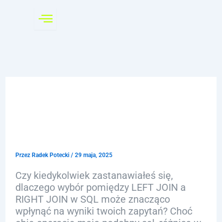
Przejdź
do
treści
Różnice między LEFT i
RIGHT JOIN w SQL
wyjaśnione
Przez
Radek Potecki
/
29 maja, 2025
Czy kiedykolwiek zastanawiałeś się,
dlaczego wybór pomiędzy LEFT JOIN a
RIGHT JOIN w SQL może znacząco
wpłynąć na wyniki twoich zapytań? Choć