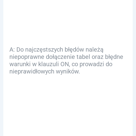
przy używaniu
RIGHT JOIN?
A: Do najczęstszych błędów należą
niepoprawne dołączenie tabel oraz błędne
warunki w klauzuli ON, co prowadzi do
nieprawidłowych wyników.
Q: Jak można
optymalizować
zapytania z użyciem
RIGHT JOIN?