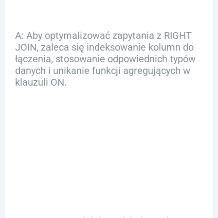
A: Aby optymalizować zapytania z RIGHT
JOIN, zaleca się indeksowanie kolumn do
łączenia, stosowanie odpowiednich typów
danych i unikanie funkcji agregujących w
klauzuli ON.
Q: Jak RIGHT JOIN
porównuje się z
innymi dialektami
SQL?