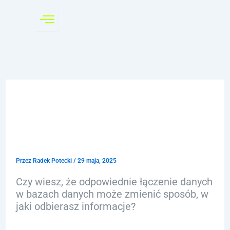
Przejdź
do
treści
RIGHT JOIN – Odkryj moc
skutecznego łączenia
danych
Przez
Radek Potecki
/
29 maja, 2025
Czy wiesz, że odpowiednie łączenie danych
w bazach danych może zmienić sposób, w
jaki odbierasz informacje?