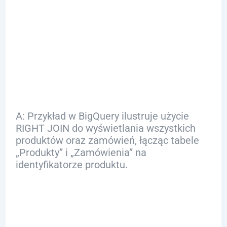
Q: Jakie są
przykłady użycia
RIGHT JOIN w
BigQuery?
A: Przykład w BigQuery ilustruje użycie
RIGHT JOIN do wyświetlania wszystkich
produktów oraz zamówień, łącząc tabele
„Produkty” i „Zamówienia” na
identyfikatorze produktu.
Q: Jakie są
najczęstsze błędy