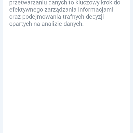
przetwarzaniu danych to kluczowy krok do
efektywnego zarządzania informacjami
oraz podejmowania trafnych decyzji
opartych na analizie danych.
Jakie Są
Kluczowe
Sposoby
Przetwarzania
Danych w
Języku SQL?