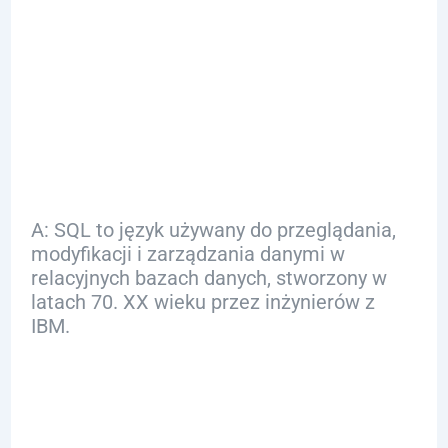
FAQ
Q: Czym jest SQL?
A: SQL to język używany do przeglądania,
modyfikacji i zarządzania danymi w
relacyjnych bazach danych, stworzony w
latach 70. XX wieku przez inżynierów z
IBM.
Q: Dlaczego warto
uczyć się SQL?