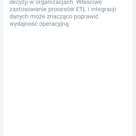
decyzji w organizacjach. Właściwe
zastosowanie procesów ETL i integracji
danych może znacząco poprawić
wydajność operacyjną.
Jakie
Produkty i
Narzędzia
Ułatwiają
Przetwarzanie
Danych SQL?