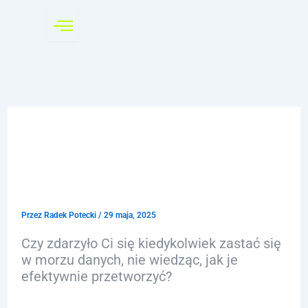
Przejdź
do
treści
Przetwarzanie danych
SQL: Klucz do efektywnej
analizy
Przez
Radek Potecki
/
29 maja, 2025
Czy zdarzyło Ci się kiedykolwiek zastać się
w morzu danych, nie wiedząc, jak je
efektywnie przetworzyć?